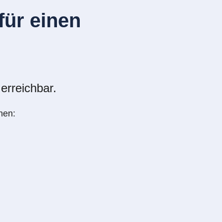
ür einen
erreichbar.
nen: